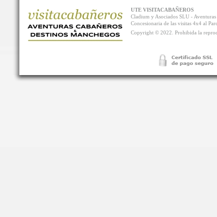
UTE VISITACABAÑEROS
Cladium y Asociados SLU - Aventur
Concesionaria de las visitas 4x4 al P
Copyright © 2022. Prohibida la reprodu