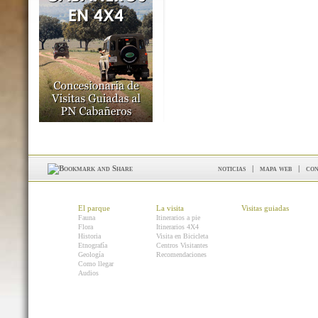
noticias
|
mapa web
|
con
El parque
La visita
Visitas guiadas
Fauna
Itinerarios a pie
Flora
Itinerarios 4X4
Historia
Visita en Bicicleta
Etnografía
Centros Visitantes
Geología
Recomendaciones
Como llegar
Audios