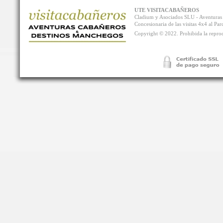
UTE VISITACABAÑEROS
Cladium y Asociados SLU - Aventur
Concesionaria de las visitas 4x4 al P
Copyright © 2022. Prohibida la reprodu