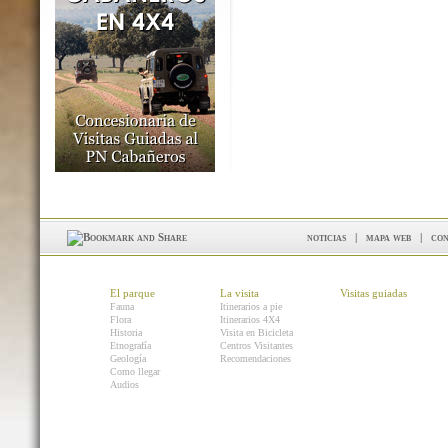
noticias
|
mapa web
|
con
El parque
La visita
Visitas guiadas
Fauna
Itinerarios a pie
Flora
Itinerarios 4X4
Historia
Visita en Bicicleta
Etnografía
Centros Visitantes
Geología
Recomendaciones
Como llegar
Audios