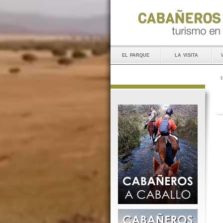
el parque
la visita
I