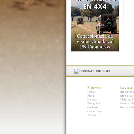
El parque
La visita
Fauna
Itinerarios 
Flora
Itinerarios
Historia
Visita en B
Etnografía
Centros Vis
Geología
Recomenda
Como llegar
Audios