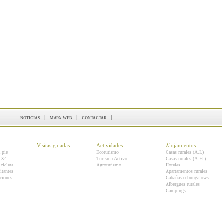
noticias
|
mapa web
|
contactar
|
Visitas guiadas
Actividades
Alojamientos
a pie
Ecoturismo
Casas rurales (A.I.)
 4X4
Turismo Activo
Casas rurales (A.H.)
icicleta
Agroturismo
Hoteles
itantes
Apartamentos rurales
ciones
Cabañas o bungalows
Albergues rurales
Campings