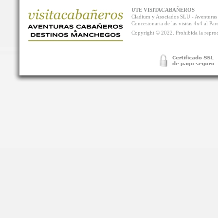
UTE VISITACABAÑEROS
Cladium y Asociados SLU - Aventur
Concesionaria de las visitas 4x4 al P
Copyright © 2022. Prohibida la reprodu