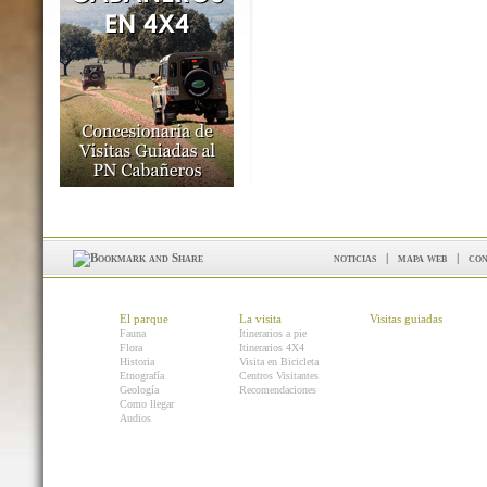
noticias
|
mapa web
|
con
El parque
La visita
Visitas guiadas
Fauna
Itinerarios a pie
Flora
Itinerarios 4X4
Historia
Visita en Bicicleta
Etnografía
Centros Visitantes
Geología
Recomendaciones
Como llegar
Audios