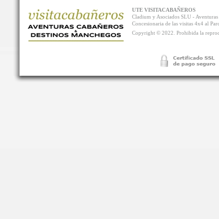
UTE VISITACABAÑEROS
Cladium y Asociados SLU - Aventur
Concesionaria de las visitas 4x4 al P
Copyright © 2022. Prohibida la reprodu