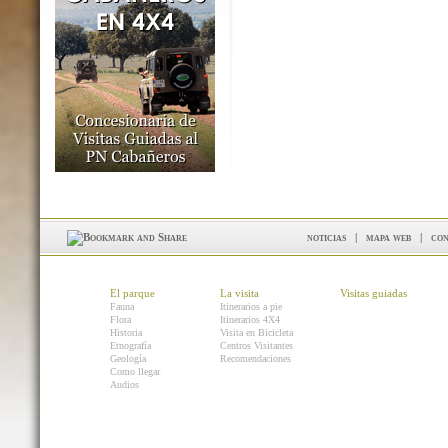
noticias
|
mapa web
|
con
El parque
La visita
Visitas guiadas
Fauna
Itinerarios a pie
Flora
Itinerarios 4X4
Historia
Visita en Bicicleta
Etnografía
Centros Visitantes
Geología
Recomendaciones
Como llegar
Audios