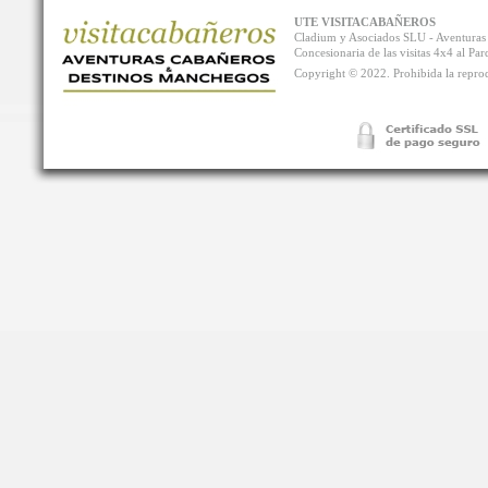
UTE VISITACABAÑEROS
Cladium y Asociados SLU - Aventur
Concesionaria de las visitas 4x4 al P
Copyright © 2022. Prohibida la reprodu