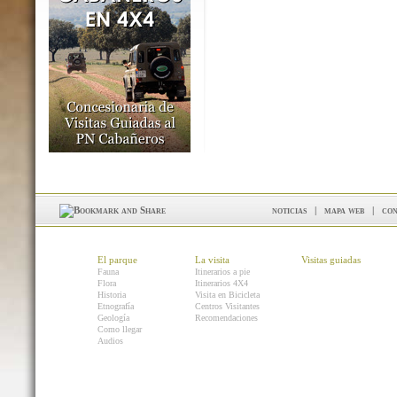
noticias
|
mapa web
|
con
El parque
La visita
Visitas guiadas
Fauna
Itinerarios a pie
Flora
Itinerarios 4X4
Historia
Visita en Bicicleta
Etnografía
Centros Visitantes
Geología
Recomendaciones
Como llegar
Audios