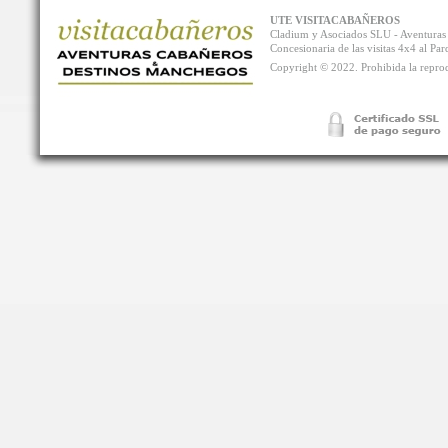
UTE VISITACABAÑEROS
Cladium y Asociados SLU - Aventur
Concesionaria de las visitas 4x4 al P
Copyright © 2022. Prohibida la reprodu