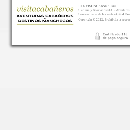
UTE VISITACABAÑEROS
Cladium y Asociados SLU - Aventur
Concesionaria de las visitas 4x4 al P
Copyright © 2022. Prohibida la reprodu