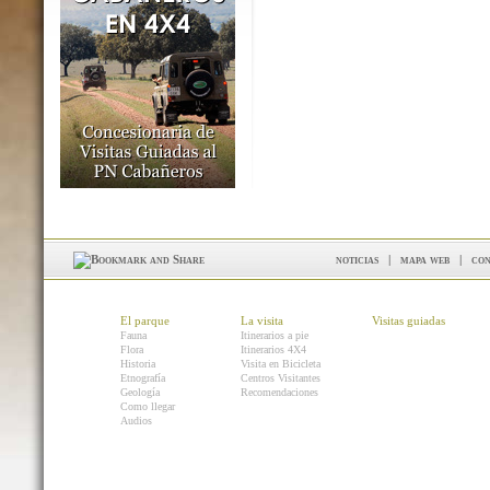
noticias
|
mapa web
|
con
El parque
La visita
Visitas guiadas
Fauna
Itinerarios a pie
Flora
Itinerarios 4X4
Historia
Visita en Bicicleta
Etnografía
Centros Visitantes
Geología
Recomendaciones
Como llegar
Audios