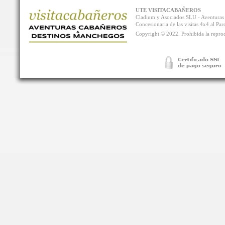
UTE VISITACABAÑEROS
Cladium y Asociados SLU - Aventur
Concesionaria de las visitas 4x4 al P
Copyright © 2022. Prohibida la reprodu