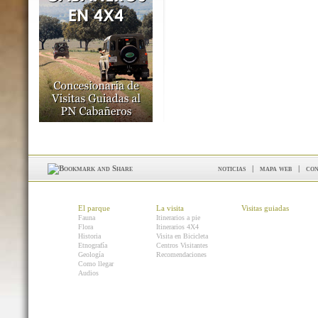
noticias
|
mapa web
|
con
El parque
La visita
Visitas guiadas
Fauna
Itinerarios a pie
Flora
Itinerarios 4X4
Historia
Visita en Bicicleta
Etnografía
Centros Visitantes
Geología
Recomendaciones
Como llegar
Audios