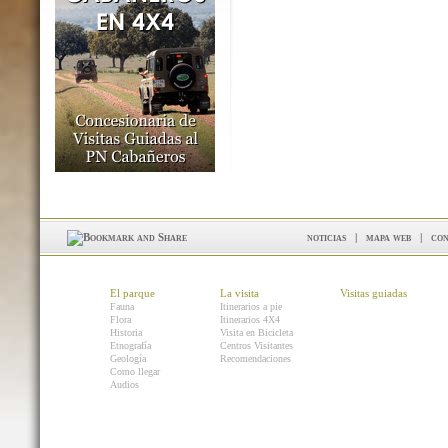
noticias
|
mapa web
|
con
El parque
La visita
Visitas guiadas
Fauna
Itinerarios a pie
Flora
Itinerarios 4X4
Historia
Visita en Bicicleta
Etnografía
Centros Visitantes
Geología
Recomendaciones
Como llegar
Audios