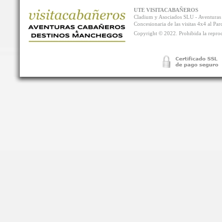
UTE VISITACABAÑEROS
Cladium y Asociados SLU - Aventur
Concesionaria de las visitas 4x4 al P
Copyright © 2022. Prohibida la reprodu