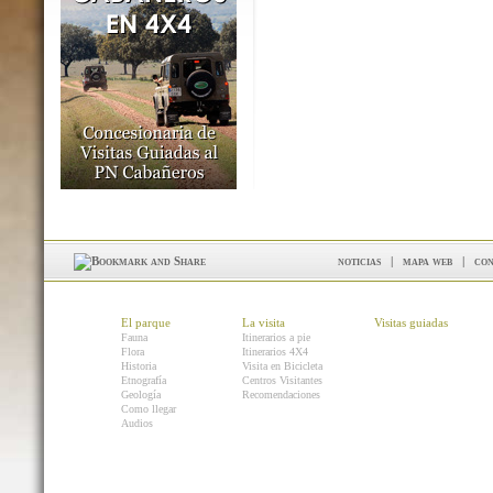
noticias
|
mapa web
|
con
El parque
La visita
Visitas guiadas
Fauna
Itinerarios a pie
Flora
Itinerarios 4X4
Historia
Visita en Bicicleta
Etnografía
Centros Visitantes
Geología
Recomendaciones
Como llegar
Audios