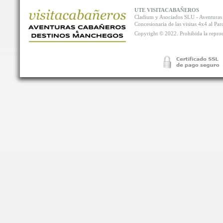
UTE VISITACABAÑEROS
Cladium y Asociados SLU - Aventur
Concesionaria de las visitas 4x4 al P
Copyright © 2022. Prohibida la reprodu