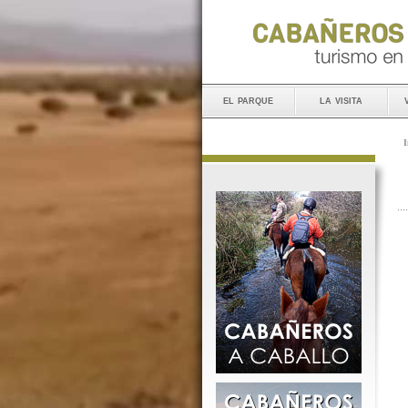
el parque
la visita
I