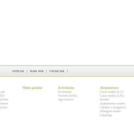
noticias
|
mapa web
|
contactar
|
Visitas guiadas
Actividades
Alojamientos
a pie
Ecoturismo
Casas rurales (A.I.)
 4X4
Turismo Activo
Casas rurales (A.H.)
icicleta
Agroturismo
Hoteles
itantes
Apartamentos rurales
ciones
Cabañas o bungalows
Albergues rurales
Campings