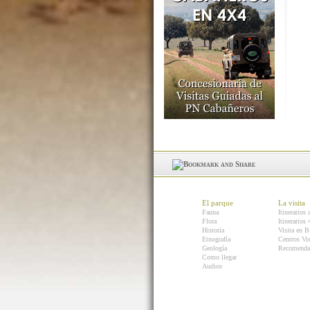
El parque
La visita
Fauna
Itinerarios 
Flora
Itinerarios
Historia
Visita en B
Etnografía
Centros Vis
Geología
Recomenda
Como llegar
Audios