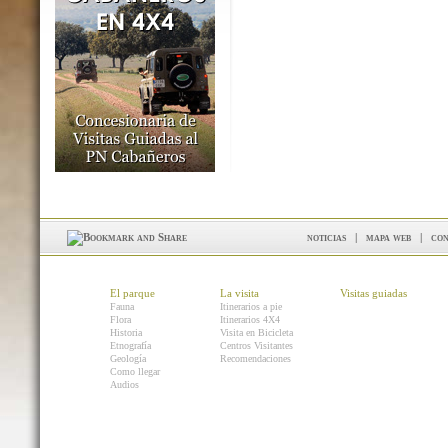
noticias
|
mapa web
|
con
El parque
La visita
Visitas guiadas
Fauna
Itinerarios a pie
Flora
Itinerarios 4X4
Historia
Visita en Bicicleta
Etnografía
Centros Visitantes
Geología
Recomendaciones
Como llegar
Audios