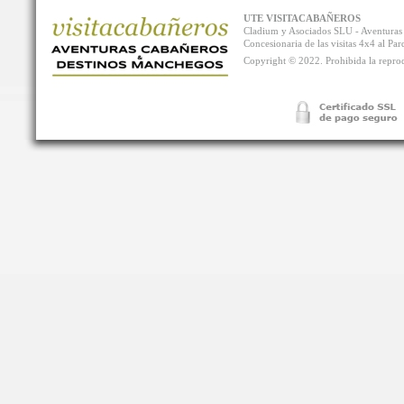
UTE VISITACABAÑEROS
Cladium y Asociados SLU - Aventur
Concesionaria de las visitas 4x4 al P
Copyright © 2022. Prohibida la reprodu