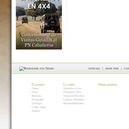
noticias
|
mapa web
|
con
El parque
La visita
Visitas guiadas
Fauna
Itinerarios a pie
Flora
Itinerarios 4X4
Historia
Visita en Bicicleta
Etnografía
Centros Visitantes
Geología
Recomendaciones
Como llegar
Audios