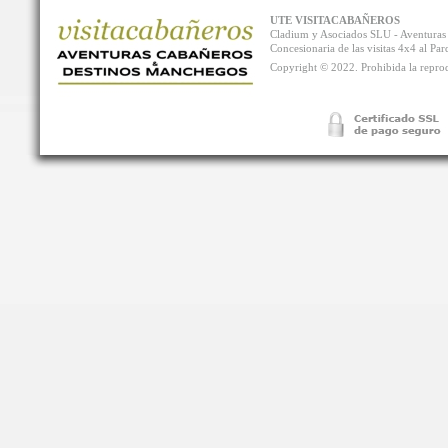
UTE VISITACABAÑEROS
Cladium y Asociados SLU - Aventur
Concesionaria de las visitas 4x4 al P
Copyright © 2022. Prohibida la reprodu