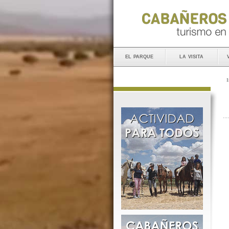
el parque
la visita
I