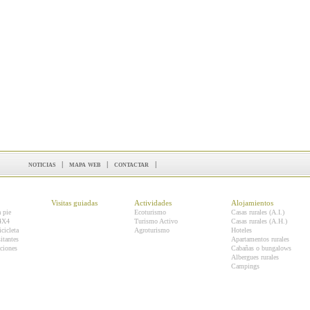
noticias
|
mapa web
|
contactar
|
Visitas guiadas
Actividades
Alojamientos
a pie
Ecoturismo
Casas rurales (A.I.)
 4X4
Turismo Activo
Casas rurales (A.H.)
icicleta
Agroturismo
Hoteles
itantes
Apartamentos rurales
ciones
Cabañas o bungalows
Albergues rurales
Campings