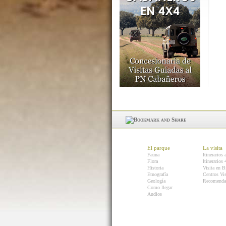
El parque
La visita
Fauna
Itinerarios 
Flora
Itinerarios
Historia
Visita en B
Etnografía
Centros Vis
Geología
Recomenda
Como llegar
Audios