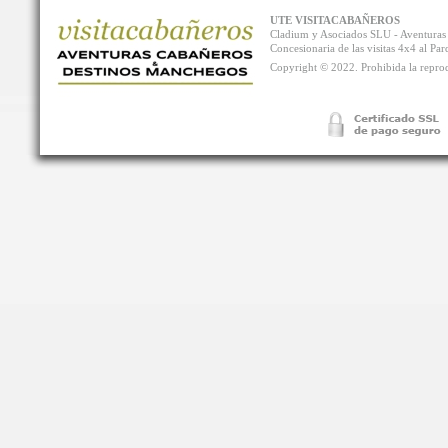
UTE VISITACABAÑEROS
Cladium y Asociados SLU - Aventur
Concesionaria de las visitas 4x4 al P
Copyright © 2022. Prohibida la reprodu