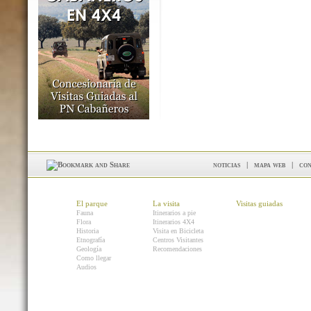
noticias
|
mapa web
|
con
El parque
La visita
Visitas guiadas
Fauna
Itinerarios a pie
Flora
Itinerarios 4X4
Historia
Visita en Bicicleta
Etnografía
Centros Visitantes
Geología
Recomendaciones
Como llegar
Audios