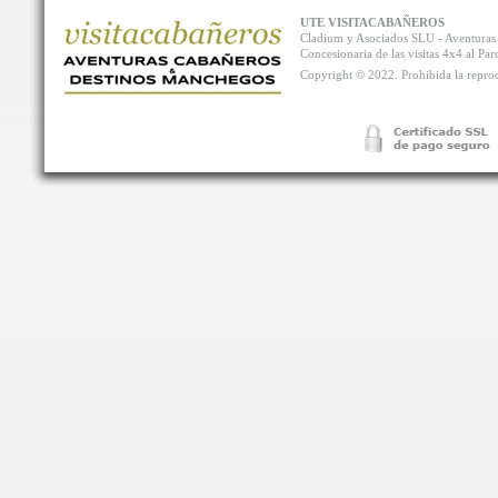
UTE VISITACABAÑEROS
Cladium y Asociados SLU - Aventur
Concesionaria de las visitas 4x4 al P
Copyright © 2022. Prohibida la reprodu