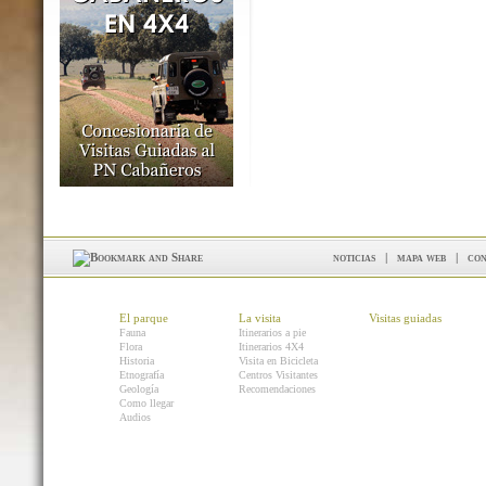
noticias
|
mapa web
|
con
El parque
La visita
Visitas guiadas
Fauna
Itinerarios a pie
Flora
Itinerarios 4X4
Historia
Visita en Bicicleta
Etnografía
Centros Visitantes
Geología
Recomendaciones
Como llegar
Audios