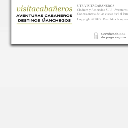
UTE VISITACABAÑEROS
Cladium y Asociados SLU - Aventur
Concesionaria de las visitas 4x4 al P
Copyright © 2022. Prohibida la reprodu