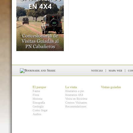
noticias
|
mapa web
|
con
El parque
La visita
Visitas guiadas
Fauna
Itinerarios a pie
Flora
Itinerarios 4X4
Historia
Visita en Bicicleta
Etnografía
Centros Visitantes
Geología
Recomendaciones
Como llegar
Audios