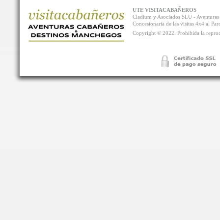
UTE VISITACABAÑEROS
Cladium y Asociados SLU - Aventur
Concesionaria de las visitas 4x4 al P
Copyright © 2022. Prohibida la reprodu