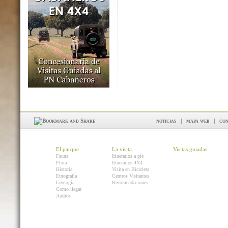
noticias
|
mapa web
|
con
El parque
La visita
Visitas guiadas
Fauna
Itinerarios a pie
Flora
Itinerarios 4X4
Historia
Visita en Bicicleta
Etnografía
Centros Visitantes
Geología
Recomendaciones
Como llegar
Audios