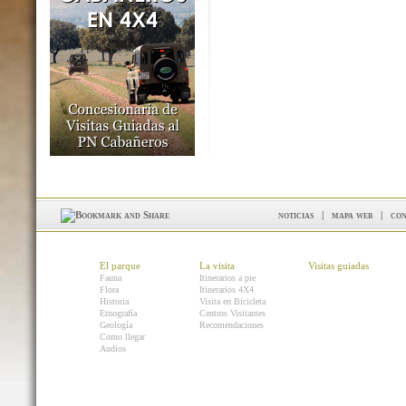
noticias
|
mapa web
|
con
El parque
La visita
Visitas guiadas
Fauna
Itinerarios a pie
Flora
Itinerarios 4X4
Historia
Visita en Bicicleta
Etnografía
Centros Visitantes
Geología
Recomendaciones
Como llegar
Audios