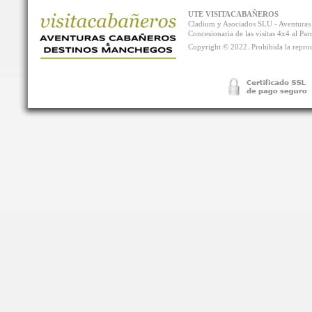
UTE VISITACABAÑEROS
Cladium y Asociados SLU - Aventur
Concesionaria de las visitas 4x4 al P
Copyright © 2022. Prohibida la reprodu