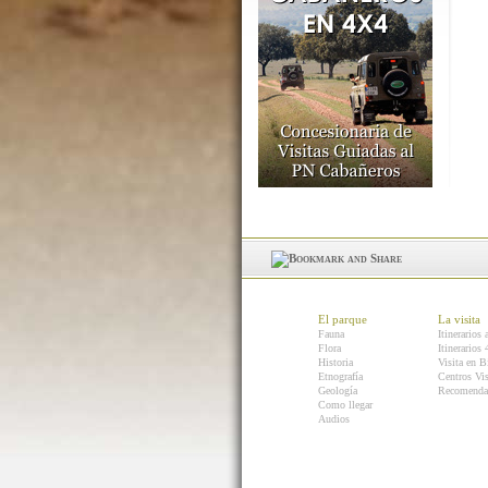
El parque
La visita
Fauna
Itinerarios 
Flora
Itinerarios
Historia
Visita en B
Etnografía
Centros Vis
Geología
Recomenda
Como llegar
Audios