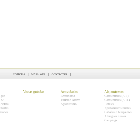
noticias
|
mapa web
|
contactar
|
Visitas guiadas
Actividades
Alojamientos
a pie
Ecoturismo
Casas rurales (A.I.)
 4X4
Turismo Activo
Casas rurales (A.H.)
icicleta
Agroturismo
Hoteles
itantes
Apartamentos rurales
ciones
Cabañas o bungalows
Albergues rurales
Campings