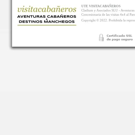
UTE VISITACABAÑEROS
Cladium y Asociados SLU - Aventur
Concesionaria de las visitas 4x4 al P
Copyright © 2022. Prohibida la reprodu