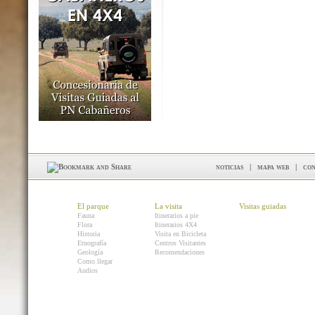
noticias
|
mapa web
|
con
El parque
La visita
Visitas guiadas
Fauna
Itinerarios a pie
Flora
Itinerarios 4X4
Historia
Visita en Bicicleta
Etnografía
Centros Visitantes
Geología
Recomendaciones
Como llegar
Audios