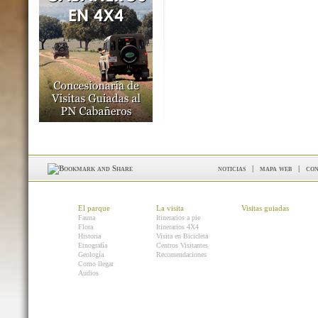
noticias
|
mapa web
|
con
El parque
La visita
Visitas guiadas
Fauna
Itinerarios a pie
Flora
Itinerarios 4X4
Historia
Visita en Bicicleta
Etnografía
Centros Visitantes
Geología
Recomendaciones
Como llegar
Audios