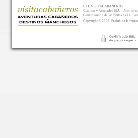
UTE VISITACABAÑEROS
Cladium y Asociados SLU - Aventur
Concesionaria de las visitas 4x4 al P
Copyright © 2022. Prohibida la reprodu