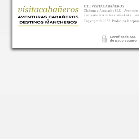
UTE VISITACABAÑEROS
Cladium y Asociados SLU - Aventur
Concesionaria de las visitas 4x4 al P
Copyright © 2022. Prohibida la reprodu