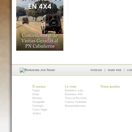
noticias
|
mapa web
|
con
El parque
La visita
Visitas guiadas
Fauna
Itinerarios a pie
Flora
Itinerarios 4X4
Historia
Visita en Bicicleta
Etnografía
Centros Visitantes
Geología
Recomendaciones
Como llegar
Audios