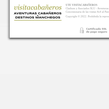
UTE VISITACABAÑEROS
Cladium y Asociados SLU - Aventur
Concesionaria de las visitas 4x4 al P
Copyright © 2022. Prohibida la reprodu