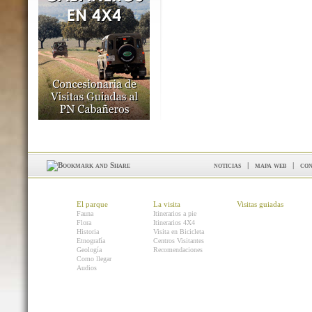
noticias
|
mapa web
|
con
El parque
La visita
Visitas guiadas
Fauna
Itinerarios a pie
Flora
Itinerarios 4X4
Historia
Visita en Bicicleta
Etnografía
Centros Visitantes
Geología
Recomendaciones
Como llegar
Audios