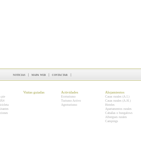
noticias
|
mapa web
|
contactar
|
Visitas guiadas
Actividades
Alojamientos
a pie
Ecoturismo
Casas rurales (A.I.)
 4X4
Turismo Activo
Casas rurales (A.H.)
icicleta
Agroturismo
Hoteles
itantes
Apartamentos rurales
ciones
Cabañas o bungalows
Albergues rurales
Campings