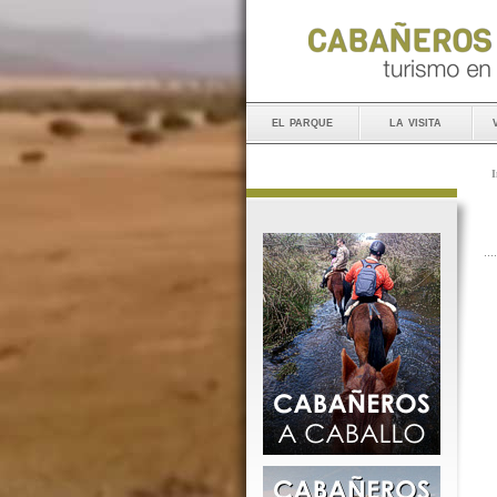
el parque
la visita
I