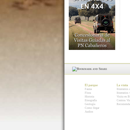
El parque
La visita
Fauna
Itinerarios 
Flora
Itinerarios
Historia
Visita en B
Etnografía
Centros Vis
Geología
Recomenda
Como llegar
Audios