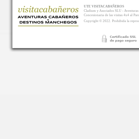
UTE VISITACABAÑEROS
Cladium y Asociados SLU - Aventur
Concesionaria de las visitas 4x4 al P
Copyright © 2022. Prohibida la reprodu