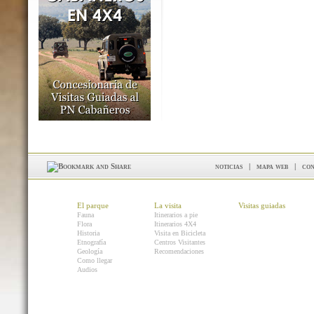
noticias
|
mapa web
|
con
El parque
La visita
Visitas guiadas
Fauna
Itinerarios a pie
Flora
Itinerarios 4X4
Historia
Visita en Bicicleta
Etnografía
Centros Visitantes
Geología
Recomendaciones
Como llegar
Audios