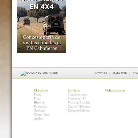
noticias
|
mapa web
|
con
El parque
La visita
Visitas guiadas
Fauna
Itinerarios a pie
Flora
Itinerarios 4X4
Historia
Visita en Bicicleta
Etnografía
Centros Visitantes
Geología
Recomendaciones
Como llegar
Audios