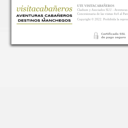
UTE VISITACABAÑEROS
Cladium y Asociados SLU - Aventur
Concesionaria de las visitas 4x4 al P
Copyright © 2022. Prohibida la reprodu