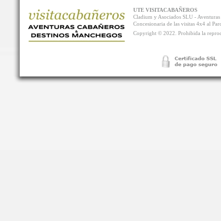
UTE VISITACABAÑEROS
Cladium y Asociados SLU - Aventur
Concesionaria de las visitas 4x4 al P
Copyright © 2022. Prohibida la reprodu