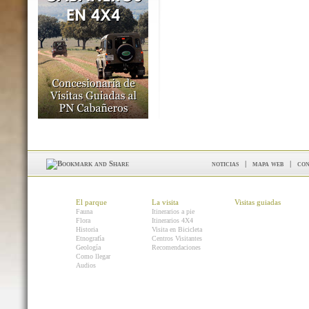
noticias
|
mapa web
|
con
El parque
La visita
Visitas guiadas
Fauna
Itinerarios a pie
Flora
Itinerarios 4X4
Historia
Visita en Bicicleta
Etnografía
Centros Visitantes
Geología
Recomendaciones
Como llegar
Audios