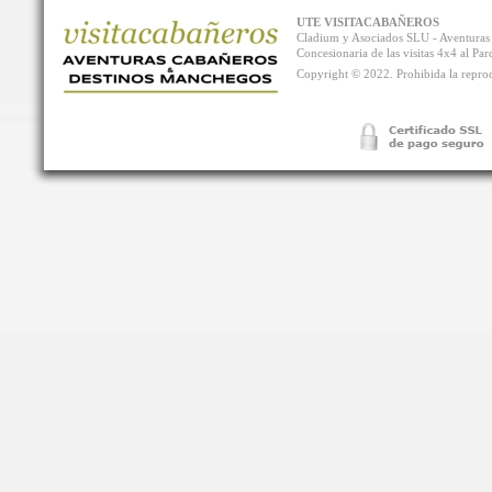
UTE VISITACABAÑEROS
Cladium y Asociados SLU - Aventur
Concesionaria de las visitas 4x4 al P
Copyright © 2022. Prohibida la reprodu