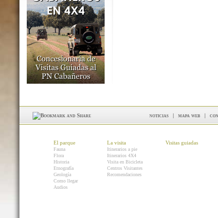
noticias
|
mapa web
|
con
El parque
La visita
Visitas guiadas
Fauna
Itinerarios a pie
Flora
Itinerarios 4X4
Historia
Visita en Bicicleta
Etnografía
Centros Visitantes
Geología
Recomendaciones
Como llegar
Audios