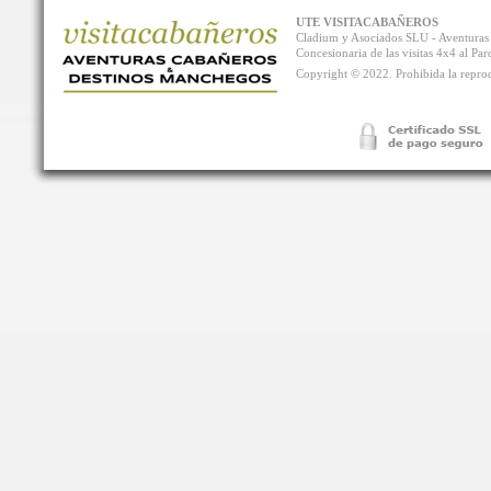
UTE VISITACABAÑEROS
Cladium y Asociados SLU - Aventur
Concesionaria de las visitas 4x4 al P
Copyright © 2022. Prohibida la reprodu