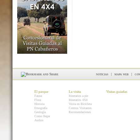
noticias
|
mapa web
|
con
El parque
La visita
Visitas guiadas
Fauna
Itinerarios a pie
Flora
Itinerarios 4X4
Historia
Visita en Bicicleta
Etnografía
Centros Visitantes
Geología
Recomendaciones
Como llegar
Audios