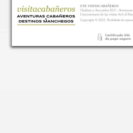
UTE VISITACABAÑEROS
Cladium y Asociados SLU - Aventur
Concesionaria de las visitas 4x4 al P
Copyright © 2022. Prohibida la reprodu