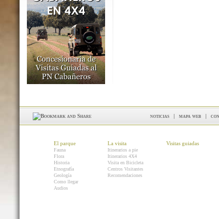
noticias
|
mapa web
|
con
El parque
La visita
Visitas guiadas
Fauna
Itinerarios a pie
Flora
Itinerarios 4X4
Historia
Visita en Bicicleta
Etnografía
Centros Visitantes
Geología
Recomendaciones
Como llegar
Audios