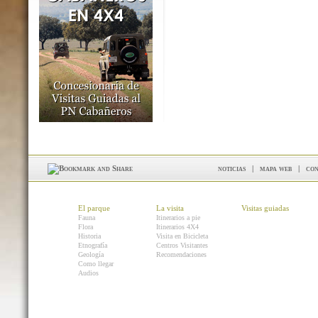
noticias
|
mapa web
|
con
El parque
La visita
Visitas guiadas
Fauna
Itinerarios a pie
Flora
Itinerarios 4X4
Historia
Visita en Bicicleta
Etnografía
Centros Visitantes
Geología
Recomendaciones
Como llegar
Audios