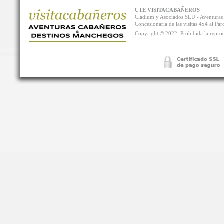
UTE VISITACABAÑEROS
Cladium y Asociados SLU - Aventur
Concesionaria de las visitas 4x4 al P
Copyright © 2022. Prohibida la reprodu