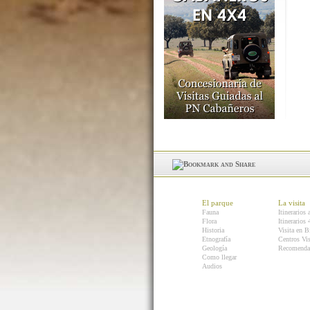
El parque
La visita
Fauna
Itinerarios 
Flora
Itinerarios
Historia
Visita en B
Etnografía
Centros Vis
Geología
Recomenda
Como llegar
Audios