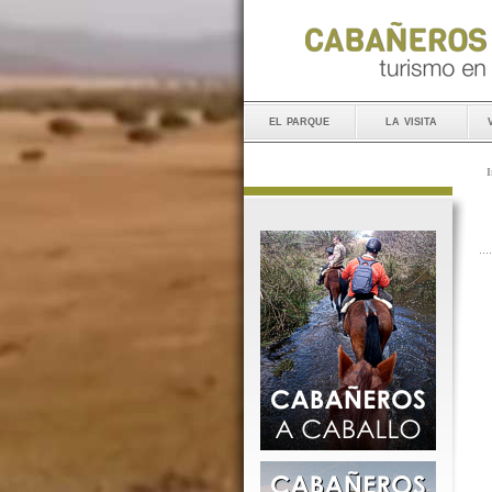
el parque
la visita
I