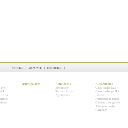
noticias
|
mapa web
|
contactar
|
Visitas guiadas
Actividades
Alojamientos
a pie
Ecoturismo
Casas rurales (A.I.)
 4X4
Turismo Activo
Casas rurales (A.H.)
icicleta
Agroturismo
Hoteles
itantes
Apartamentos rurales
ciones
Cabañas o bungalows
Albergues rurales
Campings