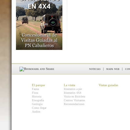
noticias
|
mapa web
|
con
El parque
La visita
Visitas guiadas
Fauna
Itinerarios a pie
Flora
Itinerarios 4X4
Historia
Visita en Bicicleta
Etnografía
Centros Visitantes
Geología
Recomendaciones
Como llegar
Audios