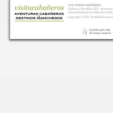
UTE VISITACABAÑEROS
Cladium y Asociados SLU - Aventur
Concesionaria de las visitas 4x4 al P
Copyright © 2022. Prohibida la reprodu