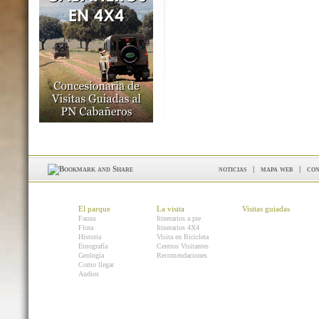
noticias
|
mapa web
|
con
El parque
La visita
Visitas guiadas
Fauna
Itinerarios a pie
Flora
Itinerarios 4X4
Historia
Visita en Bicicleta
Etnografía
Centros Visitantes
Geología
Recomendaciones
Como llegar
Audios