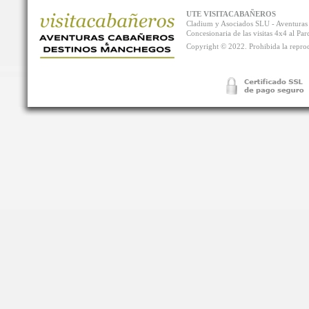
UTE VISITACABAÑEROS
Cladium y Asociados SLU - Aventur
Concesionaria de las visitas 4x4 al P
Copyright © 2022. Prohibida la reprodu