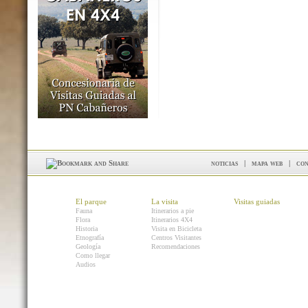
noticias
|
mapa web
|
con
El parque
La visita
Visitas guiadas
Fauna
Itinerarios a pie
Flora
Itinerarios 4X4
Historia
Visita en Bicicleta
Etnografía
Centros Visitantes
Geología
Recomendaciones
Como llegar
Audios