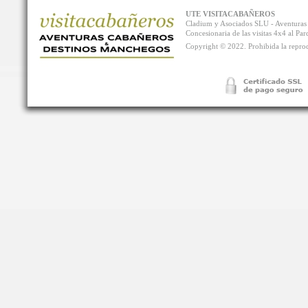
UTE VISITACABAÑEROS
Cladium y Asociados SLU - Aventur
Concesionaria de las visitas 4x4 al P
Copyright © 2022. Prohibida la reprodu