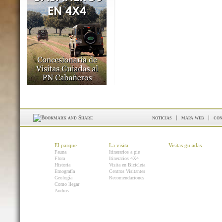
noticias
|
mapa web
|
con
El parque
La visita
Visitas guiadas
Fauna
Itinerarios a pie
Flora
Itinerarios 4X4
Historia
Visita en Bicicleta
Etnografía
Centros Visitantes
Geología
Recomendaciones
Como llegar
Audios