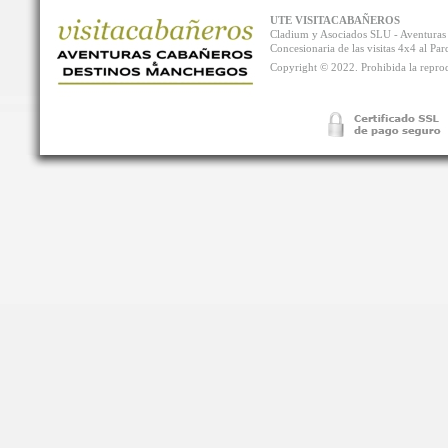
UTE VISITACABAÑEROS
Cladium y Asociados SLU - Aventur
Concesionaria de las visitas 4x4 al P
Copyright © 2022. Prohibida la reprodu