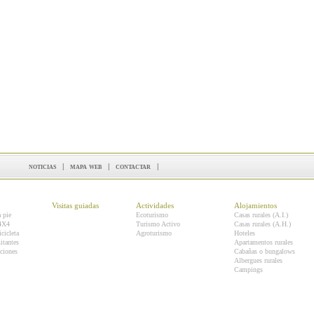
noticias
|
mapa web
|
contactar
|
Visitas guiadas
Actividades
Alojamientos
a pie
Ecoturismo
Casas rurales (A.I.)
 4X4
Turismo Activo
Casas rurales (A.H.)
icicleta
Agroturismo
Hoteles
itantes
Apartamentos rurales
ciones
Cabañas o bungalows
Albergues rurales
Campings