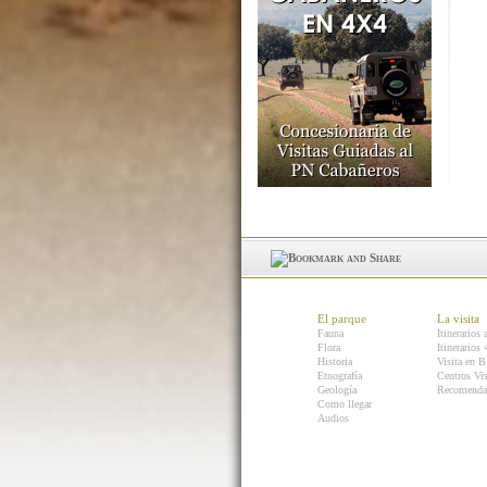
El parque
La visita
Fauna
Itinerarios 
Flora
Itinerarios
Historia
Visita en B
Etnografía
Centros Vis
Geología
Recomenda
Como llegar
Audios