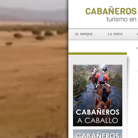
el parque
la visita
I