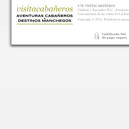
UTE VISITACABAÑEROS
Cladium y Asociados SLU - Aventur
Concesionaria de las visitas 4x4 al P
Copyright © 2022. Prohibida la reprodu