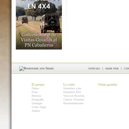
noticias
|
mapa web
|
con
El parque
La visita
Visitas guiadas
Fauna
Itinerarios a pie
Flora
Itinerarios 4X4
Historia
Visita en Bicicleta
Etnografía
Centros Visitantes
Geología
Recomendaciones
Como llegar
Audios