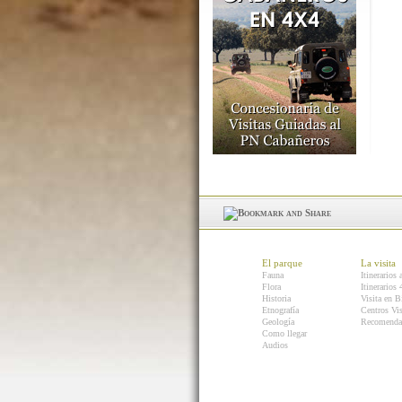
El parque
La visita
Fauna
Itinerarios 
Flora
Itinerarios
Historia
Visita en B
Etnografía
Centros Vis
Geología
Recomenda
Como llegar
Audios