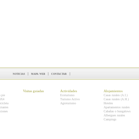
noticias
|
mapa web
|
contactar
|
Visitas guiadas
Actividades
Alojamientos
a pie
Ecoturismo
Casas rurales (A.I.)
 4X4
Turismo Activo
Casas rurales (A.H.)
icicleta
Agroturismo
Hoteles
itantes
Apartamentos rurales
ciones
Cabañas o bungalows
Albergues rurales
Campings