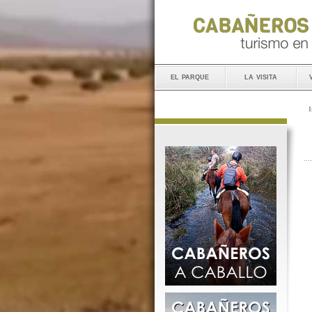
el parque
la visita
I