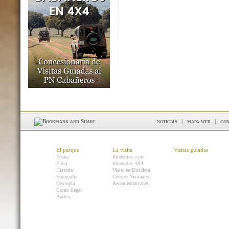
noticias
|
mapa web
|
con
El parque
La visita
Visitas guiadas
Fauna
Itinerarios a pie
Flora
Itinerarios 4X4
Historia
Visita en Bicicleta
Etnografía
Centros Visitantes
Geología
Recomendaciones
Como llegar
Audios