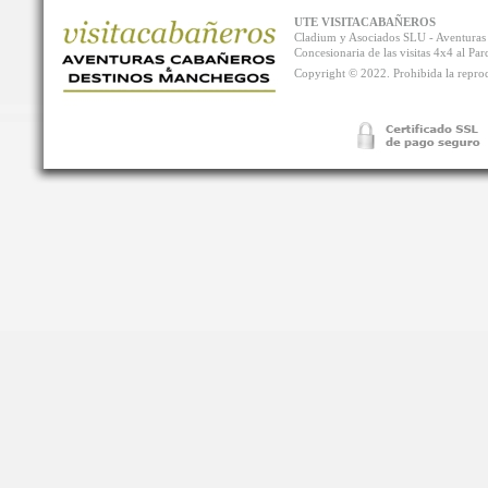
UTE VISITACABAÑEROS
Cladium y Asociados SLU - Aventur
Concesionaria de las visitas 4x4 al P
Copyright © 2022. Prohibida la reprodu