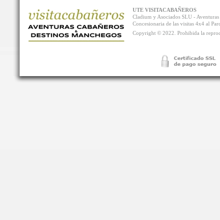
UTE VISITACABAÑEROS
Cladium y Asociados SLU - Aventur
Concesionaria de las visitas 4x4 al P
Copyright © 2022. Prohibida la reprodu