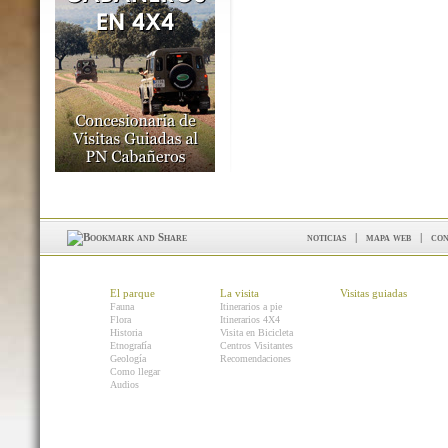
noticias
|
mapa web
|
con
El parque
La visita
Visitas guiadas
Fauna
Itinerarios a pie
Flora
Itinerarios 4X4
Historia
Visita en Bicicleta
Etnografía
Centros Visitantes
Geología
Recomendaciones
Como llegar
Audios