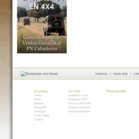
noticias
|
mapa web
|
con
El parque
La visita
Visitas guiadas
Fauna
Itinerarios a pie
Flora
Itinerarios 4X4
Historia
Visita en Bicicleta
Etnografía
Centros Visitantes
Geología
Recomendaciones
Como llegar
Audios