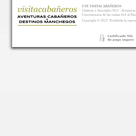
UTE VISITACABAÑEROS
Cladium y Asociados SLU - Aventur
Concesionaria de las visitas 4x4 al P
Copyright © 2022. Prohibida la reprodu