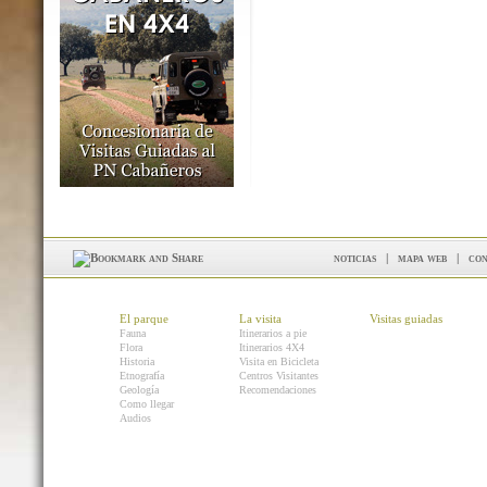
noticias
|
mapa web
|
con
El parque
La visita
Visitas guiadas
Fauna
Itinerarios a pie
Flora
Itinerarios 4X4
Historia
Visita en Bicicleta
Etnografía
Centros Visitantes
Geología
Recomendaciones
Como llegar
Audios