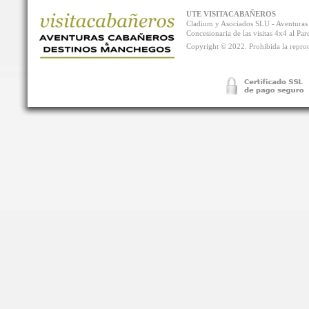
UTE VISITACABAÑEROS
Cladium y Asociados SLU - Aventur
Concesionaria de las visitas 4x4 al P
Copyright © 2022. Prohibida la reprodu