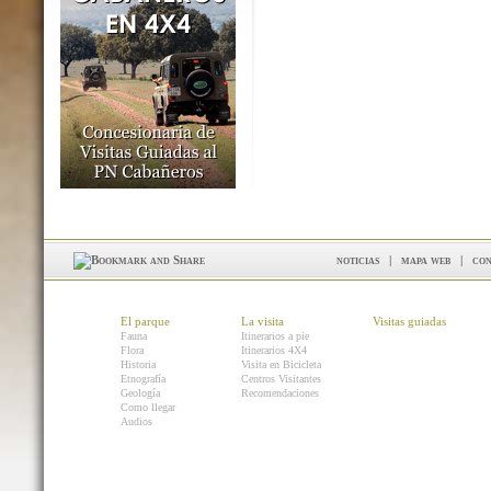
noticias
|
mapa web
|
con
El parque
La visita
Visitas guiadas
Fauna
Itinerarios a pie
Flora
Itinerarios 4X4
Historia
Visita en Bicicleta
Etnografía
Centros Visitantes
Geología
Recomendaciones
Como llegar
Audios