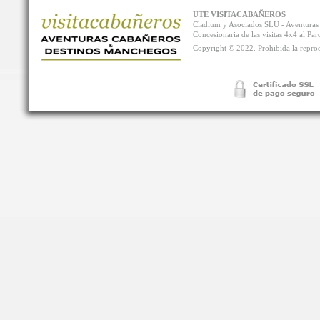
UTE VISITACABAÑEROS
Cladium y Asociados SLU - Aventur
Concesionaria de las visitas 4x4 al P
Copyright © 2022. Prohibida la reprodu