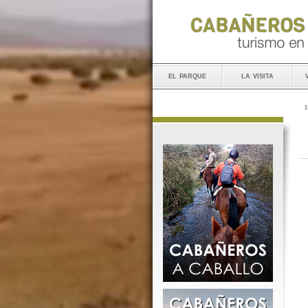
el parque
la visita
I