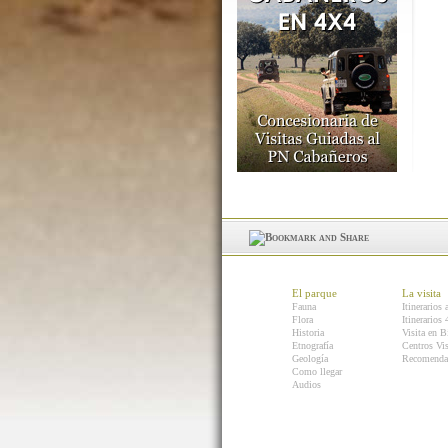
El parque
La visita
Fauna
Itinerarios 
Flora
Itinerarios
Historia
Visita en B
Etnografía
Centros Vis
Geología
Recomenda
Como llegar
Audios