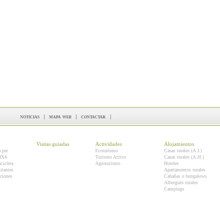
noticias
|
mapa web
|
contactar
|
Visitas guiadas
Actividades
Alojamientos
a pie
Ecoturismo
Casas rurales (A.I.)
 4X4
Turismo Activo
Casas rurales (A.H.)
icicleta
Agroturismo
Hoteles
itantes
Apartamentos rurales
ciones
Cabañas o bungalows
Albergues rurales
Campings