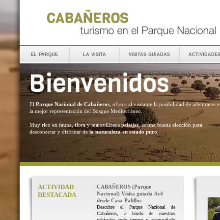
el parque
la visita
visitas guiadas
actividade
El
Parque Nacional de Cabañeros
, ofrece al visitante la posibilidad de adentrarse 
la mejor representación del Bosque Mediterráneo.
Muy rico en fauna, flora y maravillosos paisajes, es una buena elección para
desconectar y disfrutar de
la naturaleza en estado puro
.
ACTIVIDAD
CABAÑEROS (Parque
Nacional) Visita guiada 4x4
DESTACADA
desde Casa Palillos
Descubre el Parque Nacional de
Cabañeros, a bordo de nuestros
vehículos todo terreno y acompañado