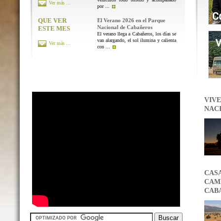
Ver más ...
por ...
QUE VER
El Verano 2026 en el Parque
Nacional de Cabañeros
ESTE MES
El verano llega a Cabañeros, los días se
van alargando, el sol ilumina y calienta
Ver más ...
con ...
VIVE
NAC
CAS
CAMB
CAB