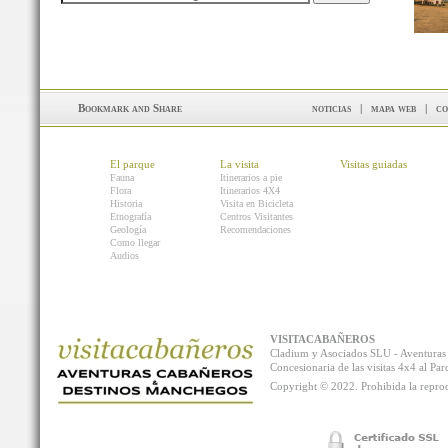
noticias
|
mapa web
|
co
El parque
La visita
Visitas guiadas
Fauna
Itinerarios a pie
Flora
Itinerarios 4X4
Historia
Visita en Bicicleta
Etnografía
Centros Visitantes
Geología
Recomendaciones
Como llegar
Audios
VISITACABAÑEROS
Cladium y Asociados SLU - Aventur
Concesionaria de las visitas 4x4 al P
Copyright © 2022. Prohibida la reprodu