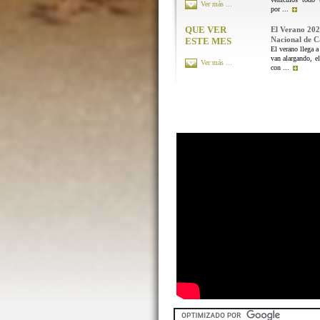
Ver más ...
por ...
QUE VER
El Verano 202
Nacional de 
ESTE MES
El verano llega a
van alargando, el
Ver más ...
con ...