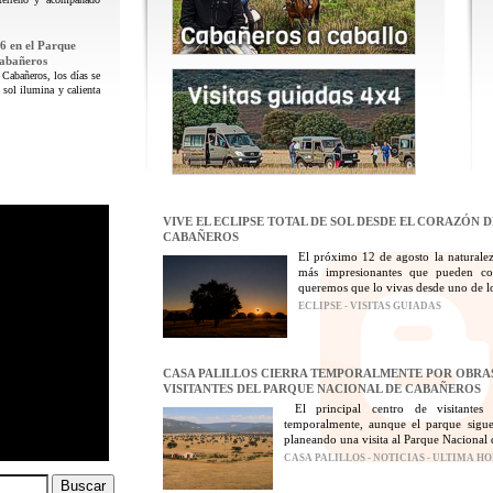
6 en el Parque
Cabañeros
 Cabañeros, los días se
 sol ilumina y calienta
VIVE EL ECLIPSE TOTAL DE SOL DESDE EL CORAZÓN 
CABAÑEROS
El próximo 12 de agosto la naturalez
más impresionantes que pueden con
queremos que lo vivas desde uno de los
ECLIPSE - VISITAS GUIADAS
CASA PALILLOS CIERRA TEMPORALMENTE POR OBRAS
VISITANTES DEL PARQUE NACIONAL DE CABAÑEROS
El principal centro de visitantes
temporalmente, aunque el parque sigue
planeando una visita al Parque Nacional 
CASA PALILLOS - NOTICIAS - ULTIMA H