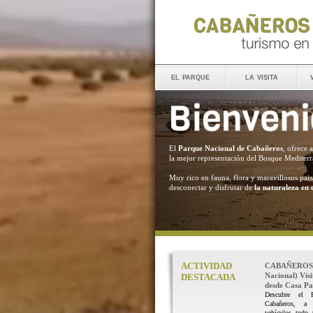
el parque
la visita
El
Parque Nacional de Cabañeros
, ofrece 
la mejor representación del Bosque Mediter
Muy rico en fauna, flora y maravillosos pais
desconectar y disfrutar de
la naturaleza en 
ACTIVIDAD
CABAÑEROS 
Nacional) Vis
DESTACADA
desde Casa Pal
Descubre el 
Cabañeros, a
vehículos todo 