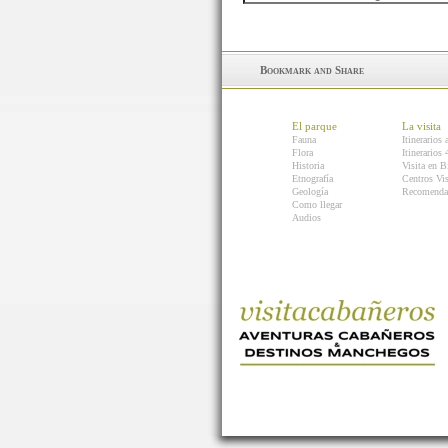
El parque
La visita
Fauna
Itinerarios 
Flora
Itinerarios
Historia
Visita en B
Etnografía
Centros Vis
Geología
Recomenda
Como llegar
Audios