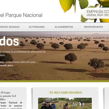
visitas guiadas
actividades
alojamientos
restaurantes
al visitante la posibilidad de adentrarse en
ráneo.
ajes, es una buena elección para
estado puro
.
TE RECOMENDAMOS
(Parque
ita guiada 4x4
illos
Parque Nacional de
 bordo de nuestros
terreno y acompañado