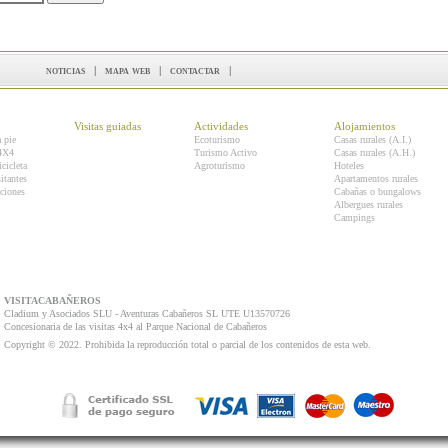
noticias
|
mapa web
|
contactar
|
Visitas guiadas
Actividades
Alojamientos
a pie
Ecoturismo
Casas rurales (A.I.)
 4X4
Turismo Activo
Casas rurales (A.H.)
icicleta
Agroturismo
Hoteles
itantes
Apartamentos rurales
ciones
Cabañas o bungalows
Albergues rurales
Campings
VISITACABAÑEROS
Cladium y Asociados SLU - Aventuras Cabañeros SL UTE U13570726
Concesionaria de las visitas 4x4 al Parque Nacional de Cabañeros
Copyright © 2022. Prohibida la reproducción total o parcial de los contenidos de esta web.